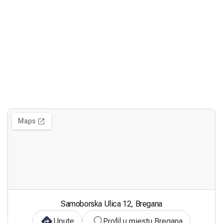
Samoborska Ulica 12, Bregana
Upute
Profil u mjestu Bregana