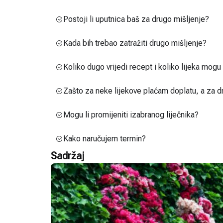
Postoji li uputnica baš za drugo mišljenje?
Kada bih trebao zatražiti drugo mišljenje?
Koliko dugo vrijedi recept i koliko lijeka mog
Zašto za neke lijekove plaćam doplatu, a za d
Mogu li promijeniti izabranog liječnika?
Kako naručujem termin?
Sadržaj