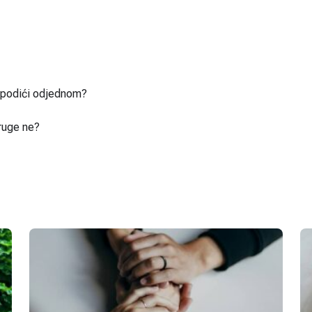
u podići odjednom?
ruge ne?