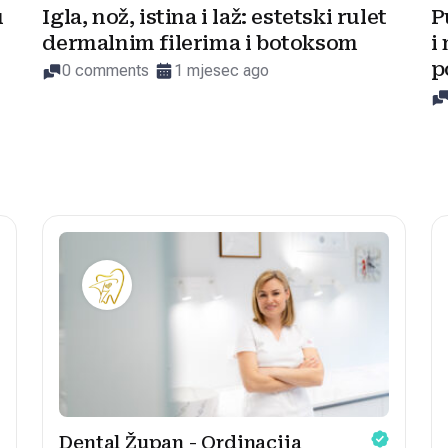
u
Igla, nož, istina i laž: estetski rulet
P
dermalnim filerima i botoksom
i
p
0 comments
1 mjesec ago
Dental Župan - Ordinacija