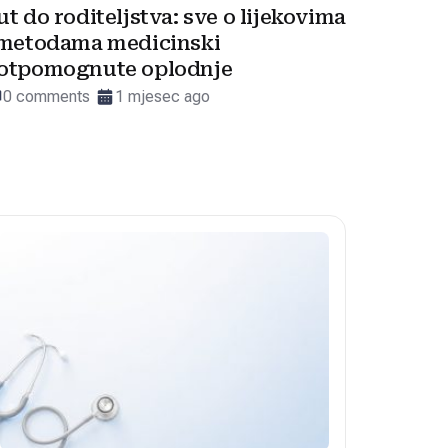
ut do roditeljstva: sve o lijekovima
 metodama medicinski
otpomognute oplodnje
0 comments
1 mjesec ago