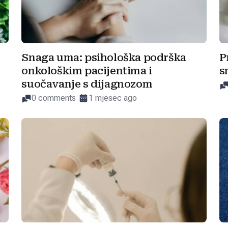
Snaga uma: psihološka podrška
P
onkološkim pacijentima i
s
suočavanje s dijagnozom
0 comments
1 mjesec ago