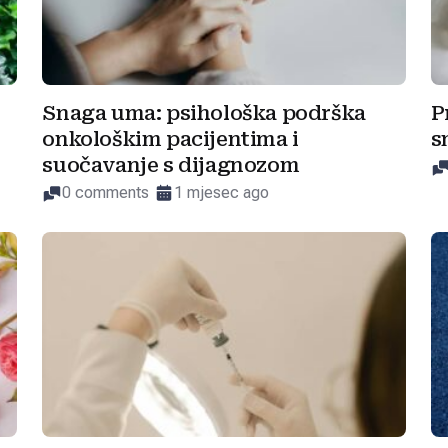
Snaga uma: psihološka podrška
P
onkološkim pacijentima i
s
suočavanje s dijagnozom
0 comments
1 mjesec ago