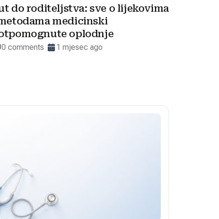
ut do roditeljstva: sve o lijekovima
 metodama medicinski
otpomognute oplodnje
0 comments
1 mjesec ago