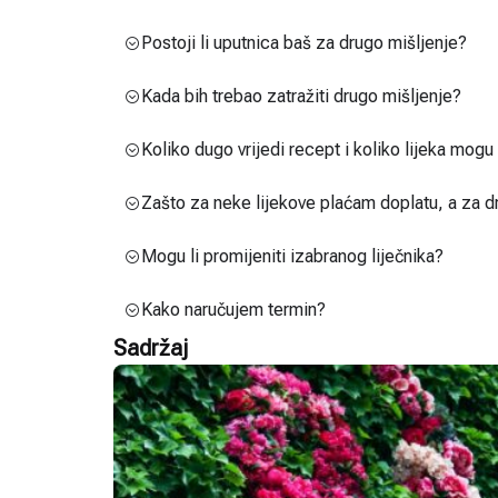
Postoji li uputnica baš za drugo mišljenje?
Kada bih trebao zatražiti drugo mišljenje?
Koliko dugo vrijedi recept i koliko lijeka mog
Zašto za neke lijekove plaćam doplatu, a za d
Mogu li promijeniti izabranog liječnika?
Kako naručujem termin?
Sadržaj