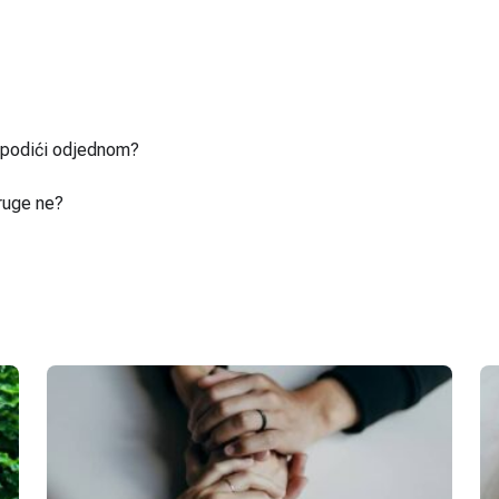
u podići odjednom?
ruge ne?