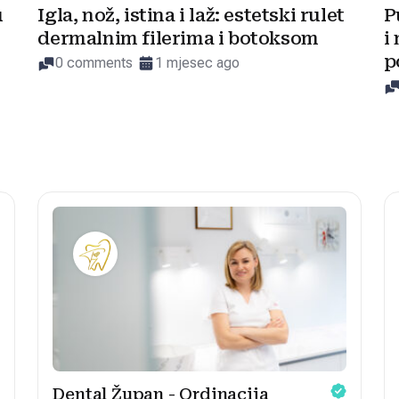
u
Igla, nož, istina i laž: estetski rulet
P
dermalnim filerima i botoksom
i
p
0 comments
1 mjesec ago
Dental Župan - Ordinacija