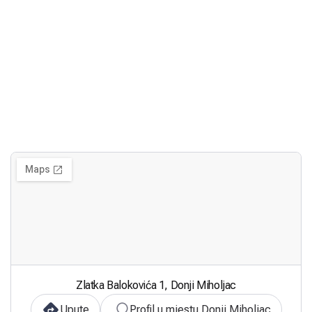
Zlatka Balokovića 1, Donji Miholjac
Upute
Profil u mjestu Donji Miholjac