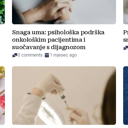
Snaga uma: psihološka podrška
P
onkološkim pacijentima i
s
suočavanje s dijagnozom
0 comments
1 mjesec ago