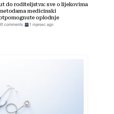
ut do roditeljstva: sve o lijekovima
 metodama medicinski
otpomognute oplodnje
0 comments
1 mjesec ago