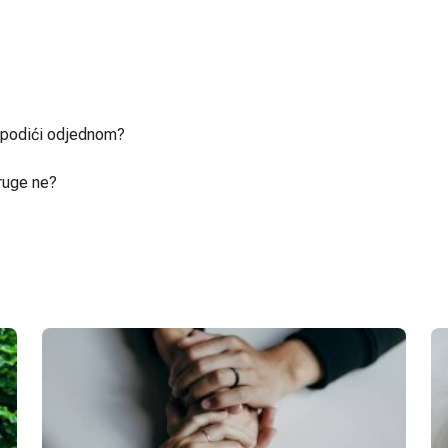
u podići odjednom?
ruge ne?