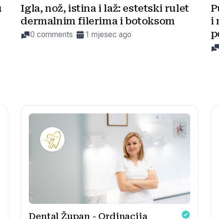
u
Igla, nož, istina i laž: estetski rulet
P
dermalnim filerima i botoksom
i
p
0 comments
1 mjesec ago
Dental Župan - Ordinacija