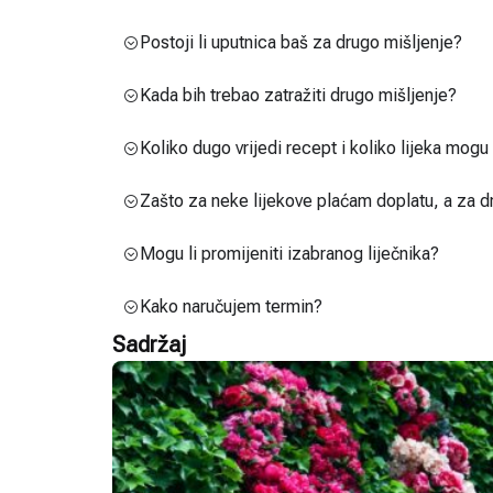
Postoji li uputnica baš za drugo mišljenje?
Kada bih trebao zatražiti drugo mišljenje?
Koliko dugo vrijedi recept i koliko lijeka mog
Zašto za neke lijekove plaćam doplatu, a za d
Mogu li promijeniti izabranog liječnika?
Kako naručujem termin?
Sadržaj