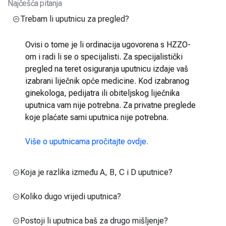
Najčešća pitanja
Trebam li uputnicu za pregled?
Ovisi o tome je li ordinacija ugovorena s HZZO-
om i radi li se o specijalisti. Za specijalistički
pregled na teret osiguranja uputnicu izdaje vaš
izabrani liječnik opće medicine. Kod izabranog
ginekologa, pedijatra ili obiteljskog liječnika
uputnica vam nije potrebna. Za privatne preglede
koje plaćate sami uputnica nije potrebna.
Više o uputnicama pročitajte ovdje.
Koja je razlika između A, B, C i D uputnice?
Koliko dugo vrijedi uputnica?
Postoji li uputnica baš za drugo mišljenje?