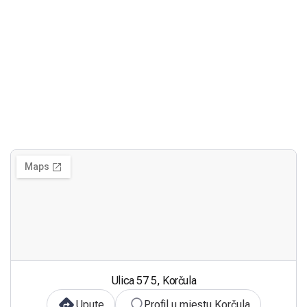
Ulica 57 5, Korčula
Upute
Profil u mjestu Korčula