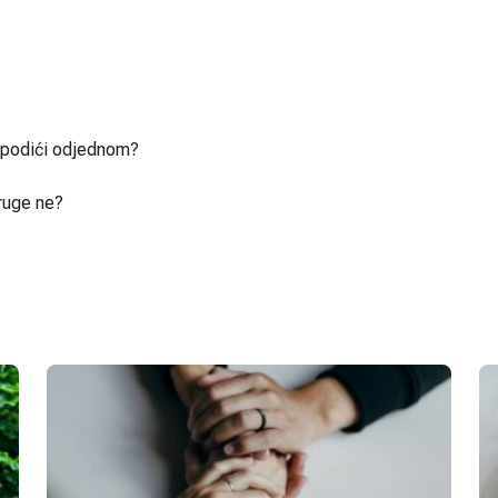
u podići odjednom?
ruge ne?