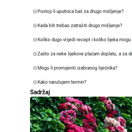
Postoji li uputnica baš za drugo mišljenje?
Kada bih trebao zatražiti drugo mišljenje?
Koliko dugo vrijedi recept i koliko lijeka mog
Zašto za neke lijekove plaćam doplatu, a za d
Mogu li promijeniti izabranog liječnika?
Kako naručujem termin?
Sadržaj