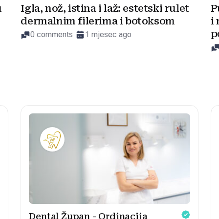
u
Igla, nož, istina i laž: estetski rulet
P
dermalnim filerima i botoksom
i
p
0 comments
1 mjesec ago
Dental Župan - Ordinacija