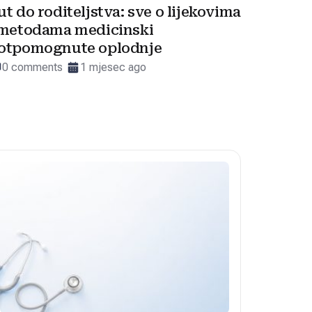
ut do roditeljstva: sve o lijekovima
 metodama medicinski
otpomognute oplodnje
0 comments
1 mjesec ago