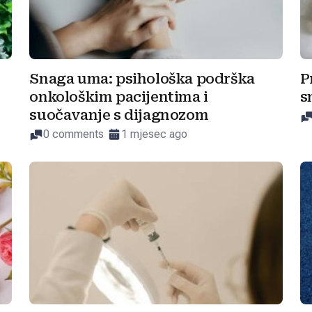
Snaga uma: psihološka podrška
P
onkološkim pacijentima i
s
suočavanje s dijagnozom
0 comments
1 mjesec ago