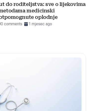
ut do roditeljstva: sve o lijekovima
 metodama medicinski
otpomognute oplodnje
0 comments
1 mjesec ago