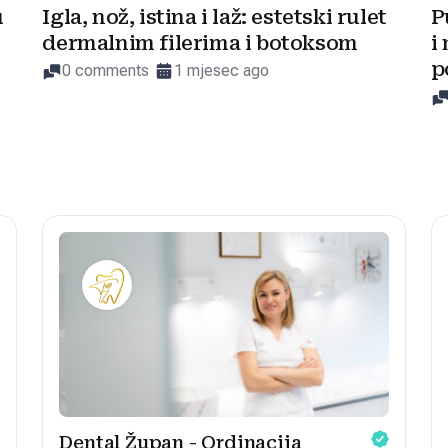
u
Igla, nož, istina i laž: estetski rulet
P
dermalnim filerima i botoksom
i
p
0 comments
1 mjesec ago
Dental Župan - Ordinacija