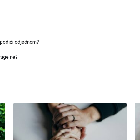
u podići odjednom?
ruge ne?