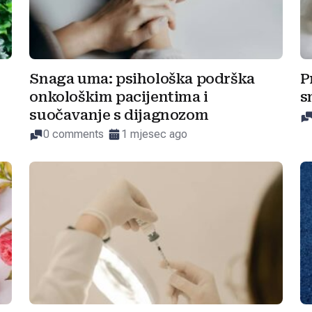
Snaga uma: psihološka podrška
P
onkološkim pacijentima i
s
suočavanje s dijagnozom
0 comments
1 mjesec ago