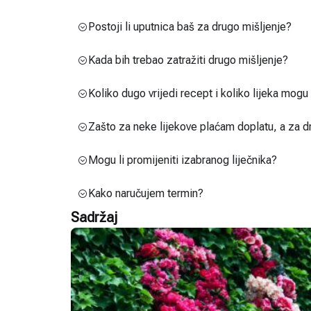
Postoji li uputnica baš za drugo mišljenje?
Kada bih trebao zatražiti drugo mišljenje?
Koliko dugo vrijedi recept i koliko lijeka mog
Zašto za neke lijekove plaćam doplatu, a za d
Mogu li promijeniti izabranog liječnika?
Kako naručujem termin?
Sadržaj