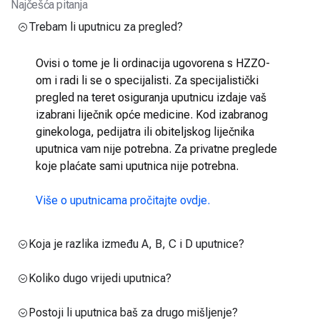
Najčešća pitanja
Trebam li uputnicu za pregled?
Ovisi o tome je li ordinacija ugovorena s HZZO-
om i radi li se o specijalisti. Za specijalistički
pregled na teret osiguranja uputnicu izdaje vaš
izabrani liječnik opće medicine. Kod izabranog
ginekologa, pedijatra ili obiteljskog liječnika
uputnica vam nije potrebna. Za privatne preglede
koje plaćate sami uputnica nije potrebna.
Više o uputnicama pročitajte ovdje.
Koja je razlika između A, B, C i D uputnice?
Koliko dugo vrijedi uputnica?
Postoji li uputnica baš za drugo mišljenje?