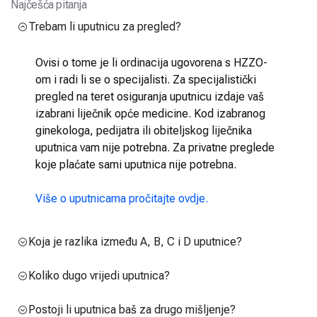
Najčešća pitanja
Trebam li uputnicu za pregled?
Ovisi o tome je li ordinacija ugovorena s HZZO-
om i radi li se o specijalisti. Za specijalistički
pregled na teret osiguranja uputnicu izdaje vaš
izabrani liječnik opće medicine. Kod izabranog
ginekologa, pedijatra ili obiteljskog liječnika
uputnica vam nije potrebna. Za privatne preglede
koje plaćate sami uputnica nije potrebna.
Više o uputnicama pročitajte ovdje.
Koja je razlika između A, B, C i D uputnice?
Koliko dugo vrijedi uputnica?
Postoji li uputnica baš za drugo mišljenje?