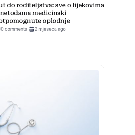
ut do roditeljstva: sve o lijekovima
 metodama medicinski
otpomognute oplodnje
0 comments
2 mjeseca ago