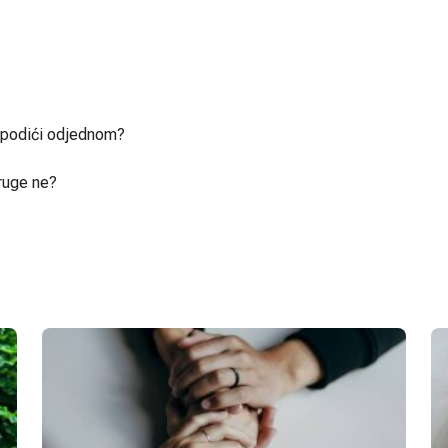
u podići odjednom?
ruge ne?