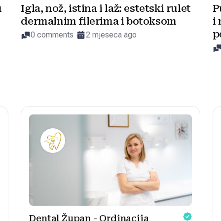
u
Igla, nož, istina i laž: estetski rulet
P
dermalnim filerima i botoksom
i
p
0 comments
2 mjeseca ago
Dental Župan - Ordinacija