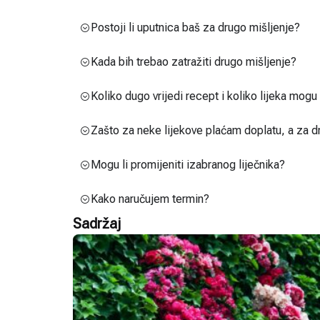
Postoji li uputnica baš za drugo mišljenje?
Kada bih trebao zatražiti drugo mišljenje?
Koliko dugo vrijedi recept i koliko lijeka mog
Zašto za neke lijekove plaćam doplatu, a za d
Mogu li promijeniti izabranog liječnika?
Kako naručujem termin?
Sadržaj