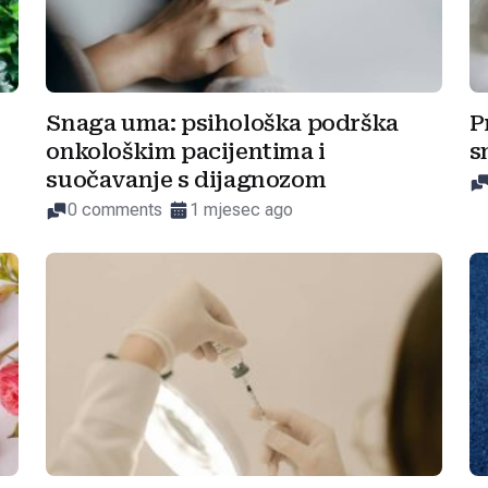
Snaga uma: psihološka podrška
P
onkološkim pacijentima i
s
suočavanje s dijagnozom
0 comments
1 mjesec ago