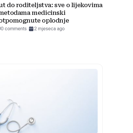
ut do roditeljstva: sve o lijekovima
 metodama medicinski
otpomognute oplodnje
0 comments
2 mjeseca ago