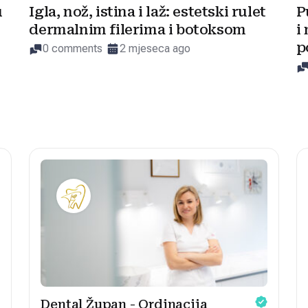
u
Igla, nož, istina i laž: estetski rulet
P
dermalnim filerima i botoksom
i
p
0 comments
2 mjeseca ago
Dental Župan - Ordinacija