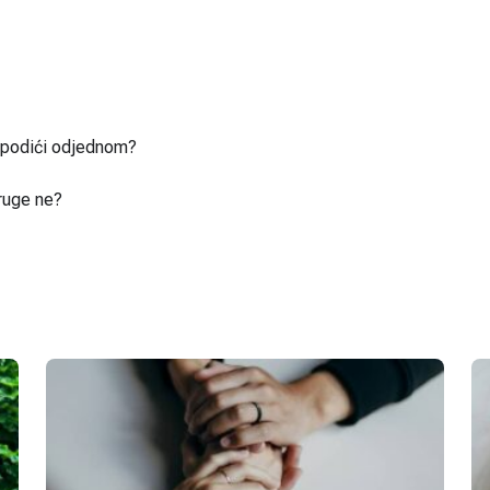
u podići odjednom?
ruge ne?