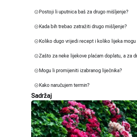
Postoji li uputnica baš za drugo mišljenje?
Kada bih trebao zatražiti drugo mišljenje?
Koliko dugo vrijedi recept i koliko lijeka mog
Zašto za neke lijekove plaćam doplatu, a za d
Mogu li promijeniti izabranog liječnika?
Kako naručujem termin?
Sadržaj