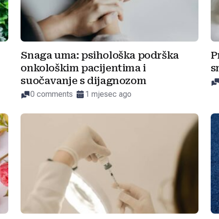
Snaga uma: psihološka podrška
P
onkološkim pacijentima i
s
suočavanje s dijagnozom
0 comments
1 mjesec ago