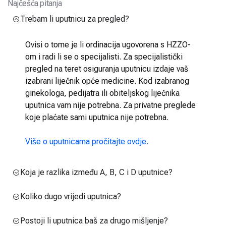
Najčešća pitanja
Trebam li uputnicu za pregled?
Ovisi o tome je li ordinacija ugovorena s HZZO-
om i radi li se o specijalisti. Za specijalistički
pregled na teret osiguranja uputnicu izdaje vaš
izabrani liječnik opće medicine. Kod izabranog
ginekologa, pedijatra ili obiteljskog liječnika
uputnica vam nije potrebna. Za privatne preglede
koje plaćate sami uputnica nije potrebna.
Više o uputnicama pročitajte ovdje.
Koja je razlika između A, B, C i D uputnice?
Koliko dugo vrijedi uputnica?
Postoji li uputnica baš za drugo mišljenje?