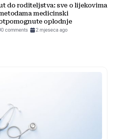
ut do roditeljstva: sve o lijekovima
 metodama medicinski
otpomognute oplodnje
0 comments
2 mjeseca ago