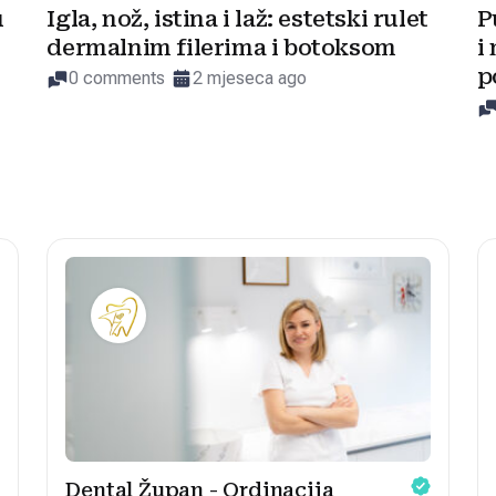
u
Igla, nož, istina i laž: estetski rulet
P
dermalnim filerima i botoksom
i
p
0 comments
2 mjeseca ago
Dental Župan - Ordinacija