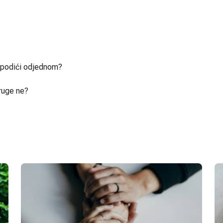
u podići odjednom?
ruge ne?