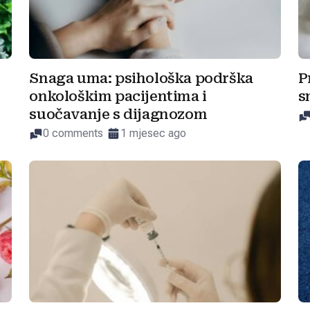
Snaga uma: psihološka podrška
P
onkološkim pacijentima i
s
suočavanje s dijagnozom
0 comments
1 mjesec ago