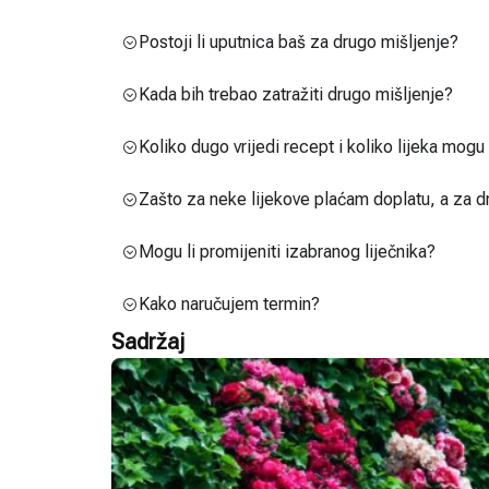
Postoji li uputnica baš za drugo mišljenje?
Kada bih trebao zatražiti drugo mišljenje?
Koliko dugo vrijedi recept i koliko lijeka mog
Zašto za neke lijekove plaćam doplatu, a za d
Mogu li promijeniti izabranog liječnika?
Kako naručujem termin?
Sadržaj