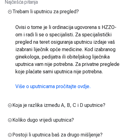
Najčešća pitanja
Trebam li uputnicu za pregled?
Ovisi o tome je li ordinacija ugovorena s HZZO-
om i radi li se o specijalisti. Za specijalistički
pregled na teret osiguranja uputnicu izdaje vaš
izabrani liječnik opće medicine. Kod izabranog
ginekologa, pedijatra ili obiteljskog liječnika
uputnica vam nije potrebna. Za privatne preglede
koje plaćate sami uputnica nije potrebna.
Više o uputnicama pročitajte ovdje.
Koja je razlika između A, B, C i D uputnice?
Koliko dugo vrijedi uputnica?
Postoji li uputnica baš za drugo mišljenje?