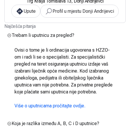
Trg Kralja Tomislava 13, Donji Andrijevci
Upute
Profil u mjestu Donji Andrijevci
Najčešća pitanja
Trebam li uputnicu za pregled?
Ovisi o tome je li ordinacija ugovorena s HZZO-
om i radi li se o specijalisti. Za specijalistički
pregled na teret osiguranja uputnicu izdaje vaš
izabrani liječnik opće medicine. Kod izabranog
ginekologa, pedijatra ili obiteljskog liječnika
uputnica vam nije potrebna. Za privatne preglede
koje plaćate sami uputnica nije potrebna.
Više o uputnicama pročitajte ovdje.
Koja je razlika između A, B, C i D uputnice?