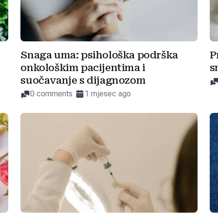
Snaga uma: psihološka podrška
P
onkološkim pacijentima i
s
suočavanje s dijagnozom
0 comments
1 mjesec ago