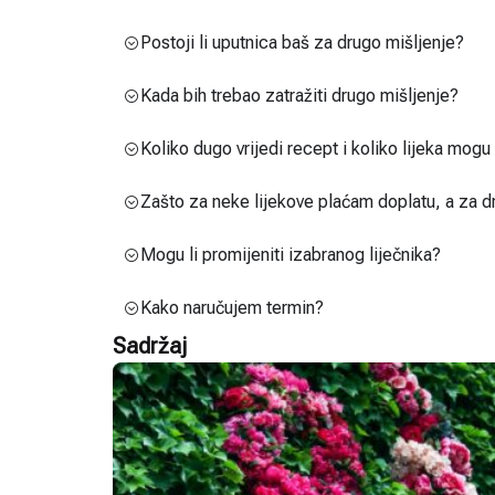
Postoji li uputnica baš za drugo mišljenje?
Kada bih trebao zatražiti drugo mišljenje?
Koliko dugo vrijedi recept i koliko lijeka mog
Zašto za neke lijekove plaćam doplatu, a za d
Mogu li promijeniti izabranog liječnika?
Kako naručujem termin?
Sadržaj