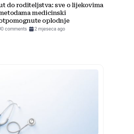
ut do roditeljstva: sve o lijekovima
 metodama medicinski
otpomognute oplodnje
0 comments
2 mjeseca ago