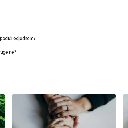
u podići odjednom?
ruge ne?