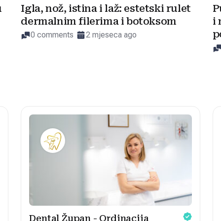
u
Igla, nož, istina i laž: estetski rulet
P
dermalnim filerima i botoksom
i
p
0 comments
2 mjeseca ago
Dental Župan - Ordinacija