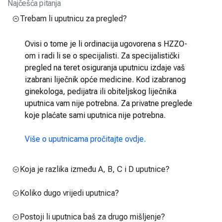
Najčešća pitanja
Trebam li uputnicu za pregled?
Ovisi o tome je li ordinacija ugovorena s HZZO-
om i radi li se o specijalisti. Za specijalistički
pregled na teret osiguranja uputnicu izdaje vaš
izabrani liječnik opće medicine. Kod izabranog
ginekologa, pedijatra ili obiteljskog liječnika
uputnica vam nije potrebna. Za privatne preglede
koje plaćate sami uputnica nije potrebna.
Više o uputnicama pročitajte ovdje.
Koja je razlika između A, B, C i D uputnice?
Koliko dugo vrijedi uputnica?
Postoji li uputnica baš za drugo mišljenje?