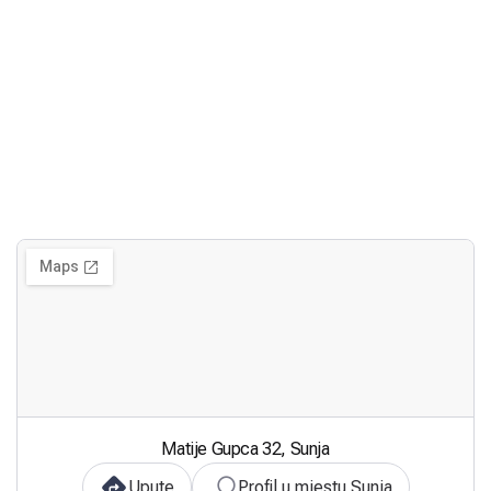
Matije Gupca 32, Sunja
Upute
Profil u mjestu Sunja