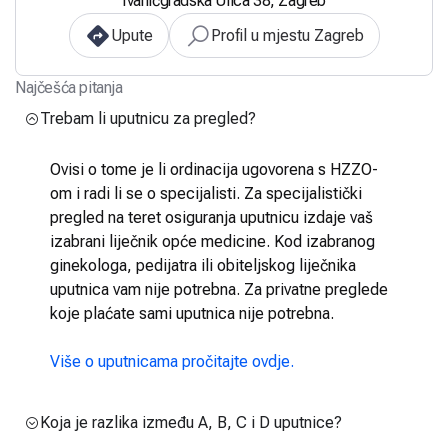
Ivanićgradska Ulica 38, Zagreb
Upute
Profil u mjestu Zagreb
Najčešća pitanja
Trebam li uputnicu za pregled?
Ovisi o tome je li ordinacija ugovorena s HZZO-
om i radi li se o specijalisti. Za specijalistički
pregled na teret osiguranja uputnicu izdaje vaš
izabrani liječnik opće medicine. Kod izabranog
ginekologa, pedijatra ili obiteljskog liječnika
uputnica vam nije potrebna. Za privatne preglede
koje plaćate sami uputnica nije potrebna.
Više o uputnicama pročitajte ovdje.
Koja je razlika između A, B, C i D uputnice?