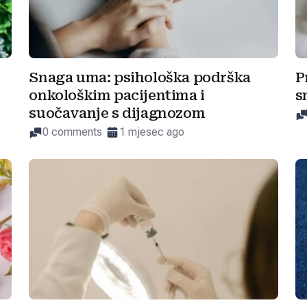
Snaga uma: psihološka podrška
P
onkološkim pacijentima i
s
suočavanje s dijagnozom
0 comments
1 mjesec ago