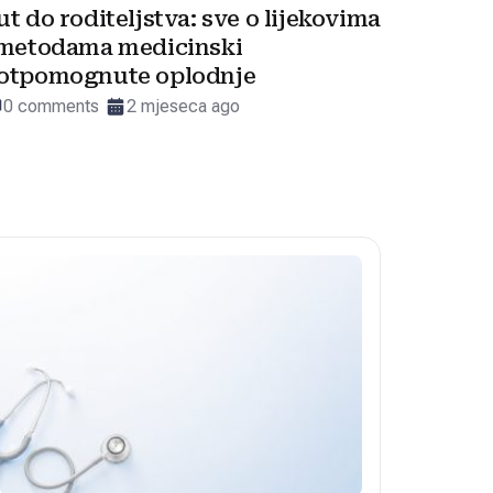
ut do roditeljstva: sve o lijekovima
 metodama medicinski
otpomognute oplodnje
0 comments
2 mjeseca ago