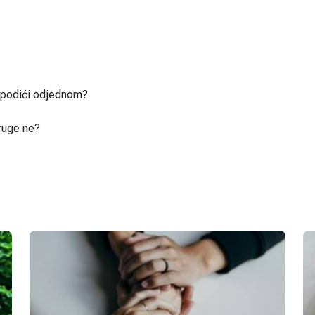
u podići odjednom?
ruge ne?