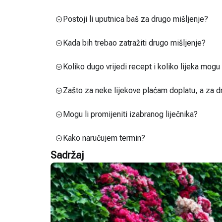
Postoji li uputnica baš za drugo mišljenje?
Kada bih trebao zatražiti drugo mišljenje?
Koliko dugo vrijedi recept i koliko lijeka mog
Zašto za neke lijekove plaćam doplatu, a za d
Mogu li promijeniti izabranog liječnika?
Kako naručujem termin?
Sadržaj