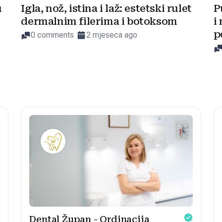
u
Igla, nož, istina i laž: estetski rulet
P
dermalnim filerima i botoksom
i
p
0 comments
2 mjeseca ago
Dental Župan - Ordinacija