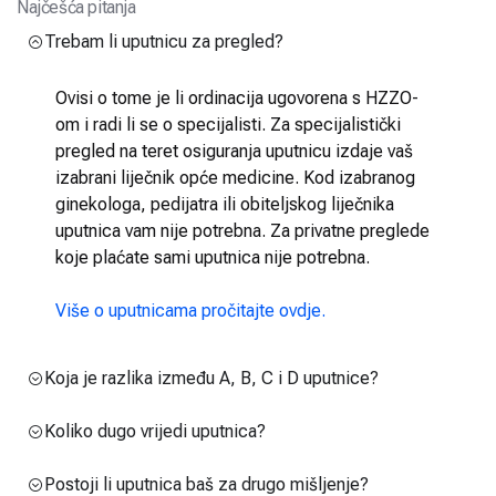
Najčešća pitanja
Trebam li uputnicu za pregled?
Ovisi o tome je li ordinacija ugovorena s HZZO-
om i radi li se o specijalisti. Za specijalistički
pregled na teret osiguranja uputnicu izdaje vaš
izabrani liječnik opće medicine. Kod izabranog
ginekologa, pedijatra ili obiteljskog liječnika
uputnica vam nije potrebna. Za privatne preglede
koje plaćate sami uputnica nije potrebna.
Više o uputnicama pročitajte ovdje.
Koja je razlika između A, B, C i D uputnice?
Koliko dugo vrijedi uputnica?
Postoji li uputnica baš za drugo mišljenje?