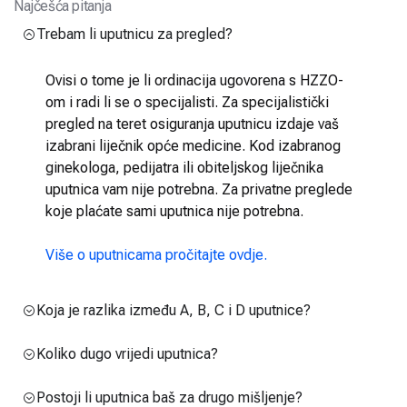
Najčešća pitanja
Trebam li uputnicu za pregled?
Ovisi o tome je li ordinacija ugovorena s HZZO-
om i radi li se o specijalisti. Za specijalistički
pregled na teret osiguranja uputnicu izdaje vaš
izabrani liječnik opće medicine. Kod izabranog
ginekologa, pedijatra ili obiteljskog liječnika
uputnica vam nije potrebna. Za privatne preglede
koje plaćate sami uputnica nije potrebna.
Više o uputnicama pročitajte ovdje.
Koja je razlika između A, B, C i D uputnice?
Koliko dugo vrijedi uputnica?
Postoji li uputnica baš za drugo mišljenje?