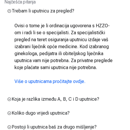
Najčešća pitanja
Trebam li uputnicu za pregled?
Ovisi o tome je li ordinacija ugovorena s HZZO-
om i radi li se o specijalisti. Za specijalistički
pregled na teret osiguranja uputnicu izdaje vaš
izabrani liječnik opće medicine. Kod izabranog
ginekologa, pedijatra ili obiteljskog liječnika
uputnica vam nije potrebna. Za privatne preglede
koje plaćate sami uputnica nije potrebna.
Više o uputnicama pročitajte ovdje.
Koja je razlika između A, B, C i D uputnice?
Koliko dugo vrijedi uputnica?
Postoji li uputnica baš za drugo mišljenje?