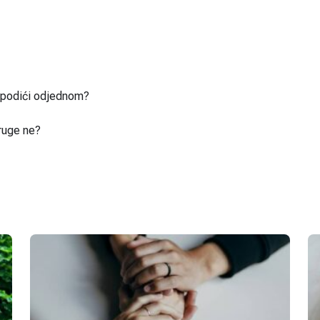
u podići odjednom?
ruge ne?