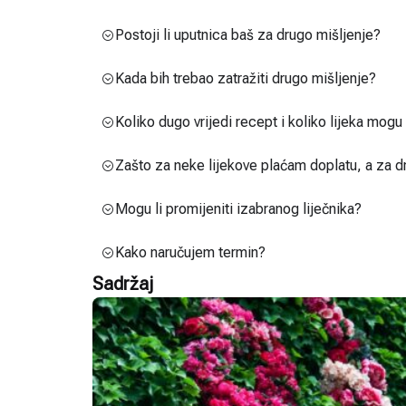
Postoji li uputnica baš za drugo mišljenje?
Kada bih trebao zatražiti drugo mišljenje?
Koliko dugo vrijedi recept i koliko lijeka mog
Zašto za neke lijekove plaćam doplatu, a za d
Mogu li promijeniti izabranog liječnika?
Kako naručujem termin?
Sadržaj