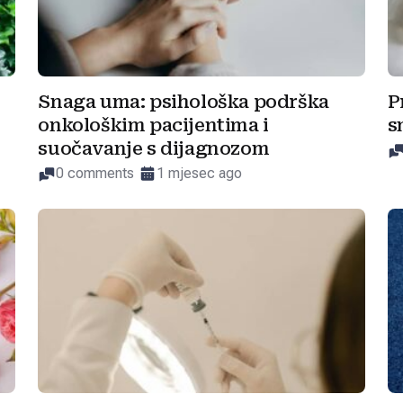
Snaga uma: psihološka podrška
P
onkološkim pacijentima i
s
suočavanje s dijagnozom
0 comments
1 mjesec ago