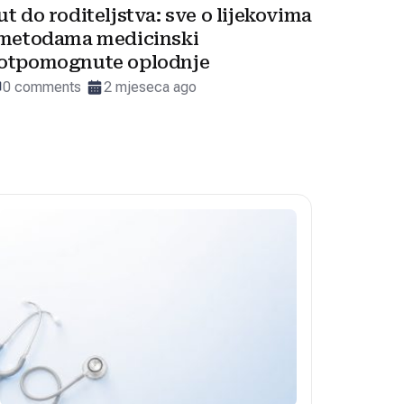
ut do roditeljstva: sve o lijekovima
 metodama medicinski
otpomognute oplodnje
0 comments
2 mjeseca ago