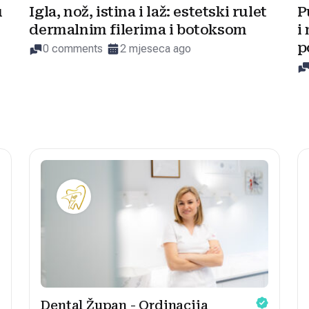
u
Igla, nož, istina i laž: estetski rulet
P
dermalnim filerima i botoksom
i
p
0 comments
2 mjeseca ago
Dental Župan - Ordinacija