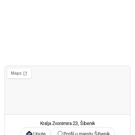
Kralja Zvonimira 23, Šibenik
Upute
Profil u mjestu Šibenik