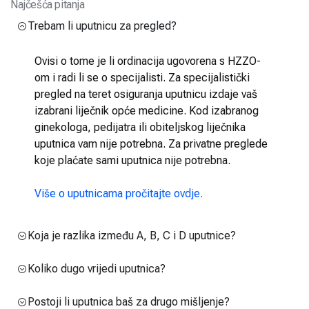
Najčešća pitanja
Trebam li uputnicu za pregled?
Ovisi o tome je li ordinacija ugovorena s HZZO-
om i radi li se o specijalisti. Za specijalistički
pregled na teret osiguranja uputnicu izdaje vaš
izabrani liječnik opće medicine. Kod izabranog
ginekologa, pedijatra ili obiteljskog liječnika
uputnica vam nije potrebna. Za privatne preglede
koje plaćate sami uputnica nije potrebna.
Više o uputnicama pročitajte ovdje.
Koja je razlika između A, B, C i D uputnice?
Koliko dugo vrijedi uputnica?
Postoji li uputnica baš za drugo mišljenje?