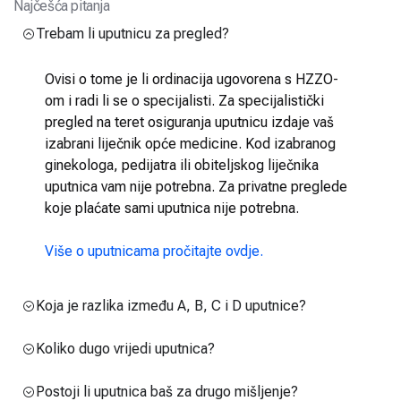
Najčešća pitanja
Trebam li uputnicu za pregled?
Ovisi o tome je li ordinacija ugovorena s HZZO-
om i radi li se o specijalisti. Za specijalistički
pregled na teret osiguranja uputnicu izdaje vaš
izabrani liječnik opće medicine. Kod izabranog
ginekologa, pedijatra ili obiteljskog liječnika
uputnica vam nije potrebna. Za privatne preglede
koje plaćate sami uputnica nije potrebna.
Više o uputnicama pročitajte ovdje.
Koja je razlika između A, B, C i D uputnice?
Koliko dugo vrijedi uputnica?
Postoji li uputnica baš za drugo mišljenje?