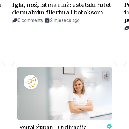
u
Igla, nož, istina i laž: estetski rulet
P
dermalnim filerima i botoksom
i
p
0 comments
2 mjeseca ago
Dental Župan - Ordinacija