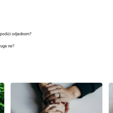
u podići odjednom?
ruge ne?