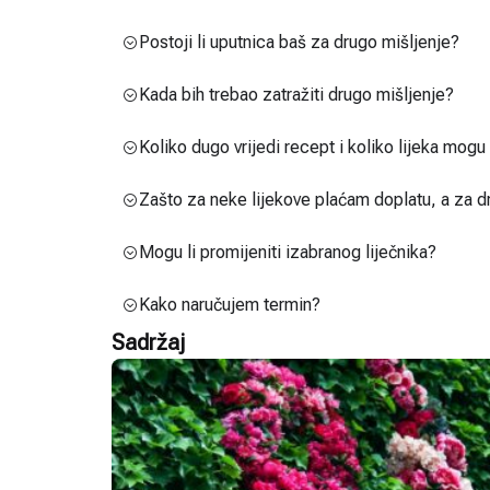
Postoji li uputnica baš za drugo mišljenje?
Kada bih trebao zatražiti drugo mišljenje?
Koliko dugo vrijedi recept i koliko lijeka mog
Zašto za neke lijekove plaćam doplatu, a za d
Mogu li promijeniti izabranog liječnika?
Kako naručujem termin?
Sadržaj