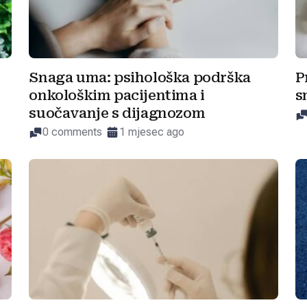
Snaga uma: psihološka podrška
P
onkološkim pacijentima i
s
suočavanje s dijagnozom
0 comments
1 mjesec ago