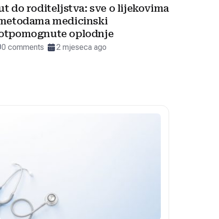
ut do roditeljstva: sve o lijekovima
 metodama medicinski
otpomognute oplodnje
0 comments
2 mjeseca ago