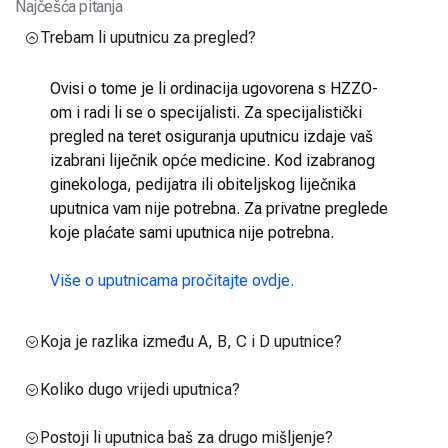
Najčešća pitanja
Trebam li uputnicu za pregled?
Ovisi o tome je li ordinacija ugovorena s HZZO-
om i radi li se o specijalisti. Za specijalistički
pregled na teret osiguranja uputnicu izdaje vaš
izabrani liječnik opće medicine. Kod izabranog
ginekologa, pedijatra ili obiteljskog liječnika
uputnica vam nije potrebna. Za privatne preglede
koje plaćate sami uputnica nije potrebna.
Više o uputnicama pročitajte ovdje.
Koja je razlika između A, B, C i D uputnice?
Koliko dugo vrijedi uputnica?
Postoji li uputnica baš za drugo mišljenje?