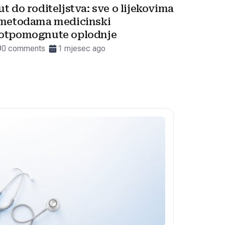
ut do roditeljstva: sve o lijekovima
 metodama medicinski
otpomognute oplodnje
0 comments
1 mjesec ago