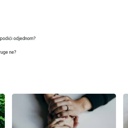
u podići odjednom?
ruge ne?