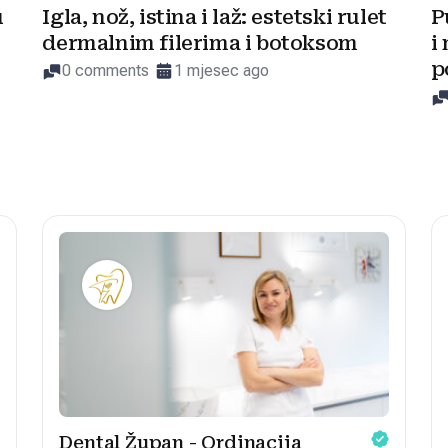
u
Igla, nož, istina i laž: estetski rulet
P
dermalnim filerima i botoksom
i
p
0 comments
1 mjesec ago
Dental Župan - Ordinacija