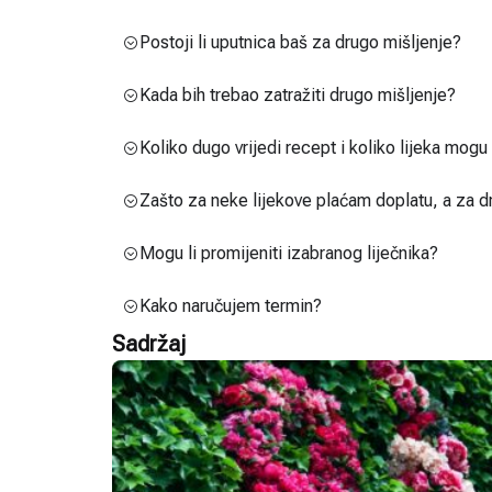
Postoji li uputnica baš za drugo mišljenje?
Kada bih trebao zatražiti drugo mišljenje?
Koliko dugo vrijedi recept i koliko lijeka mog
Zašto za neke lijekove plaćam doplatu, a za d
Mogu li promijeniti izabranog liječnika?
Kako naručujem termin?
Sadržaj