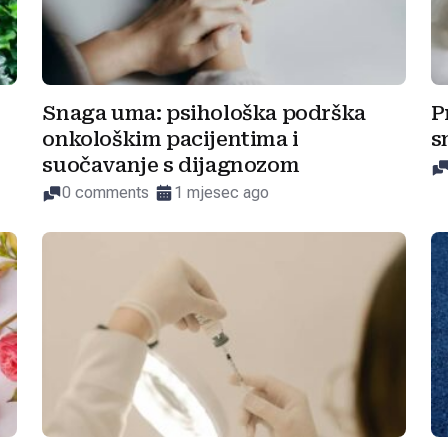
Snaga uma: psihološka podrška
P
onkološkim pacijentima i
s
suočavanje s dijagnozom
0 comments
1 mjesec ago