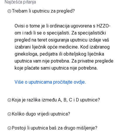
Najčešća pitanja
Trebam li uputnicu za pregled?
Ovisi o tome je li ordinacija ugovorena s HZZO-
om i radi li se o specijalisti. Za specijalistički
pregled na teret osiguranja uputnicu izdaje vaš
izabrani liječnik opće medicine. Kod izabranog
ginekologa, pedijatra ili obiteljskog liječnika
uputnica vam nije potrebna. Za privatne preglede
koje plaćate sami uputnica nije potrebna.
Više o uputnicama pročitajte ovdje.
Koja je razlika između A, B, C i D uputnice?
Koliko dugo vrijedi uputnica?
Postoji li uputnica baš za drugo mišljenje?