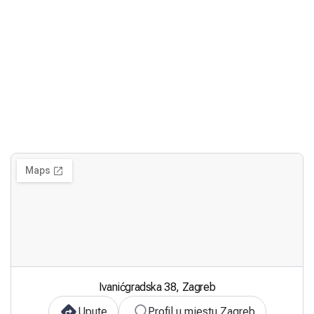
Ivanićgradska 38, Zagreb
Upute
Profil u mjestu Zagreb