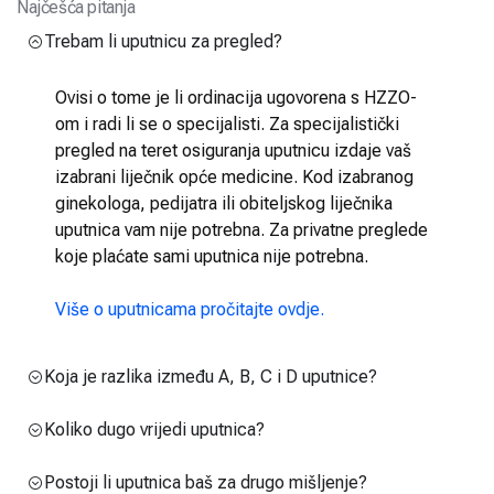
Najčešća pitanja
Trebam li uputnicu za pregled?
Ovisi o tome je li ordinacija ugovorena s HZZO-
om i radi li se o specijalisti. Za specijalistički
pregled na teret osiguranja uputnicu izdaje vaš
izabrani liječnik opće medicine. Kod izabranog
ginekologa, pedijatra ili obiteljskog liječnika
uputnica vam nije potrebna. Za privatne preglede
koje plaćate sami uputnica nije potrebna.
Više o uputnicama pročitajte ovdje.
Koja je razlika između A, B, C i D uputnice?
Koliko dugo vrijedi uputnica?
Postoji li uputnica baš za drugo mišljenje?