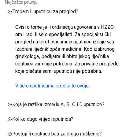
Najčešća pitanja
Trebam li uputnicu za pregled?
Ovisi o tome je li ordinacija ugovorena s HZZO-
om i radi li se o specijalisti. Za specijalistički
pregled na teret osiguranja uputnicu izdaje vaš
izabrani liječnik opće medicine. Kod izabranog
ginekologa, pedijatra ili obiteljskog liječnika
uputnica vam nije potrebna. Za privatne preglede
koje plaćate sami uputnica nije potrebna.
Više o uputnicama pročitajte ovdje.
Koja je razlika između A, B, C i D uputnice?
Koliko dugo vrijedi uputnica?
Postoji li uputnica baš za drugo mišljenje?