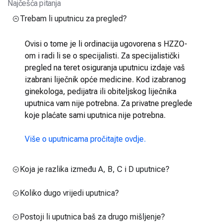
Najčešća pitanja
Trebam li uputnicu za pregled?
Ovisi o tome je li ordinacija ugovorena s HZZO-
om i radi li se o specijalisti. Za specijalistički
pregled na teret osiguranja uputnicu izdaje vaš
izabrani liječnik opće medicine. Kod izabranog
ginekologa, pedijatra ili obiteljskog liječnika
uputnica vam nije potrebna. Za privatne preglede
koje plaćate sami uputnica nije potrebna.
Više o uputnicama pročitajte ovdje.
Koja je razlika između A, B, C i D uputnice?
Koliko dugo vrijedi uputnica?
Postoji li uputnica baš za drugo mišljenje?