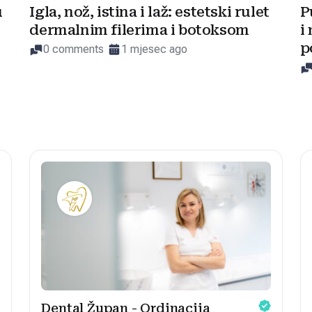
u
Igla, nož, istina i laž: estetski rulet
P
dermalnim filerima i botoksom
i
p
0 comments
1 mjesec ago
Dental Župan - Ordinacija