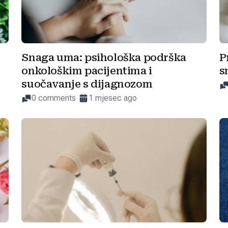
Snaga uma: psihološka podrška
P
onkološkim pacijentima i
s
suočavanje s dijagnozom
0 comments
1 mjesec ago