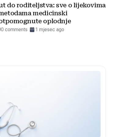
ut do roditeljstva: sve o lijekovima
 metodama medicinski
otpomognute oplodnje
0 comments
1 mjesec ago