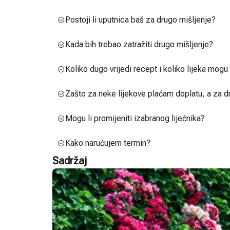
Postoji li uputnica baš za drugo mišljenje?
Kada bih trebao zatražiti drugo mišljenje?
Koliko dugo vrijedi recept i koliko lijeka mog
Zašto za neke lijekove plaćam doplatu, a za d
Mogu li promijeniti izabranog liječnika?
Kako naručujem termin?
Sadržaj