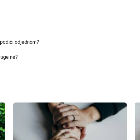
u podići odjednom?
ruge ne?