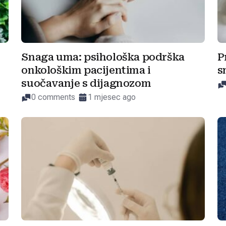
Snaga uma: psihološka podrška
P
onkološkim pacijentima i
s
suočavanje s dijagnozom
0 comments
1 mjesec ago