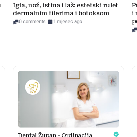
u
Igla, nož, istina i laž: estetski rulet
P
dermalnim filerima i botoksom
i
p
0 comments
1 mjesec ago
Dental Župan - Ordinacija