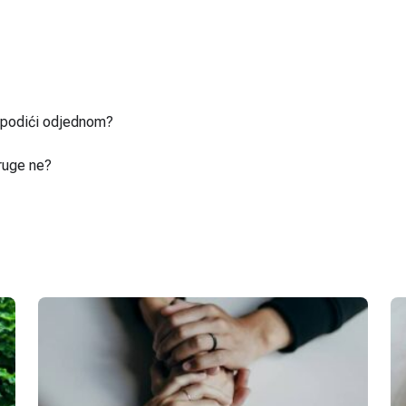
u podići odjednom?
ruge ne?