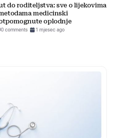
ut do roditeljstva: sve o lijekovima
 metodama medicinski
otpomognute oplodnje
0 comments
1 mjesec ago