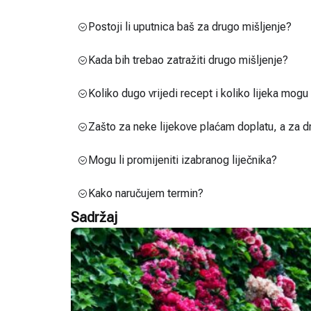
Postoji li uputnica baš za drugo mišljenje?
Kada bih trebao zatražiti drugo mišljenje?
Koliko dugo vrijedi recept i koliko lijeka mog
Zašto za neke lijekove plaćam doplatu, a za d
Mogu li promijeniti izabranog liječnika?
Kako naručujem termin?
Sadržaj