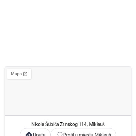
Nikole Šubića Zrinskog 114, Mikleuš
Upute
Profil u mjestu Mikleuš