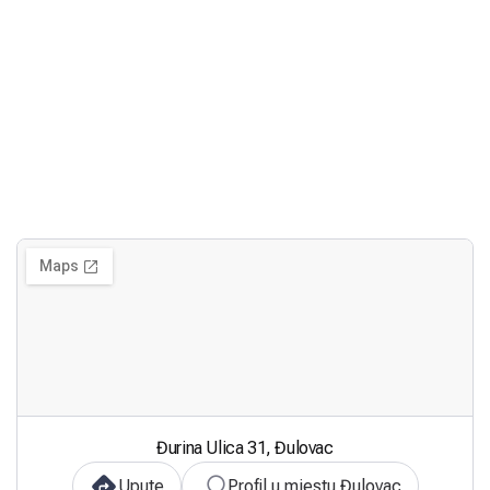
Đurina Ulica 31, Đulovac
Upute
Profil u mjestu Đulovac