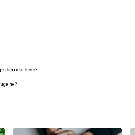
u podići odjednom?
ruge ne?