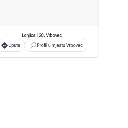
Lonjica 128, Vrbovec
Upute
Profil u mjestu Vrbovec