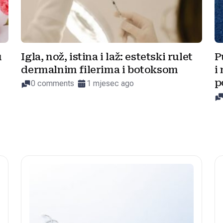
u
Igla, nož, istina i laž: estetski rulet
P
dermalnim filerima i botoksom
i
p
0 comments
1 mjesec ago