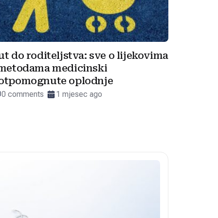
ut do roditeljstva: sve o lijekovima
 metodama medicinski
otpomognute oplodnje
0 comments
1 mjesec ago