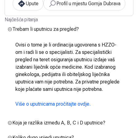
Upute
Profil u mjestu Gornja Dubrava
Najčešća pitanja
Trebam li uputnicu za pregled?
Ovisi o tome je li ordinacija ugovorena s HZZO-
om i radi li se o specijalisti. Za specijalistički
pregled na teret osiguranja uputnicu izdaje vaš
izabrani liječnik opće medicine. Kod izabranog
ginekologa, pedijatra ili obiteljskog liječnika
uputnica vam nije potrebna. Za privatne preglede
koje plaćate sami uputnica nije potrebna.
Više o uputnicama pročitajte ovdje.
Koja je razlika između A, B, C i D uputnice?
Koliko dugo vrijedi uputnica?