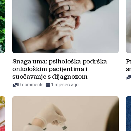
Snaga uma: psihološka podrška
P
onkološkim pacijentima i
s
suočavanje s dijagnozom
0 comments
1 mjesec ago