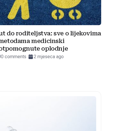
ut do roditeljstva: sve o lijekovima
 metodama medicinski
otpomognute oplodnje
0 comments
2 mjeseca ago