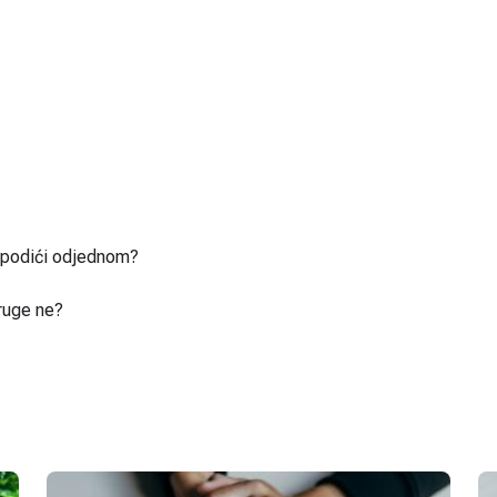
u podići odjednom?
ruge ne?