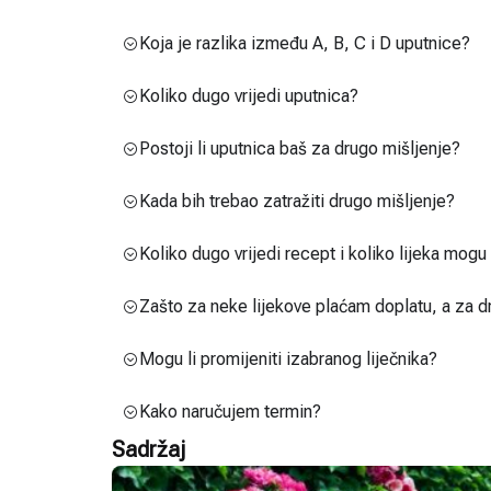
Koja je razlika između A, B, C i D uputnice?
Koliko dugo vrijedi uputnica?
Postoji li uputnica baš za drugo mišljenje?
Kada bih trebao zatražiti drugo mišljenje?
Koliko dugo vrijedi recept i koliko lijeka mog
Zašto za neke lijekove plaćam doplatu, a za d
Mogu li promijeniti izabranog liječnika?
Kako naručujem termin?
Sadržaj