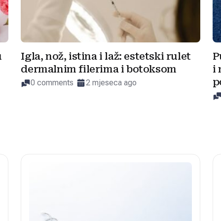
u
Igla, nož, istina i laž: estetski rulet
P
dermalnim filerima i botoksom
i
p
0 comments
2 mjeseca ago