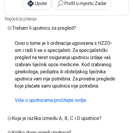
Upute
Profil u mjestu Zadar
Najčešća pitanja
Trebam li uputnicu za pregled?
Ovisi o tome je li ordinacija ugovorena s HZZO-
om i radi li se o specijalisti. Za specijalistički
pregled na teret osiguranja uputnicu izdaje vaš
izabrani liječnik opće medicine. Kod izabranog
ginekologa, pedijatra ili obiteljskog liječnika
uputnica vam nije potrebna. Za privatne preglede
koje plaćate sami uputnica nije potrebna.
Više o uputnicama pročitajte ovdje.
Koja je razlika između A, B, C i D uputnice?
Koliko dugo vrijedi uputnica?