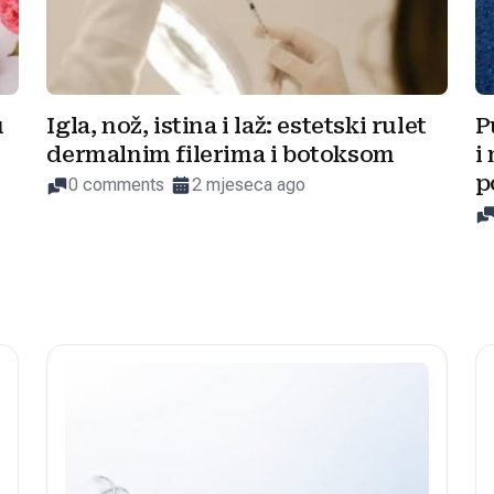
u
Igla, nož, istina i laž: estetski rulet
P
dermalnim filerima i botoksom
i
p
0 comments
2 mjeseca ago