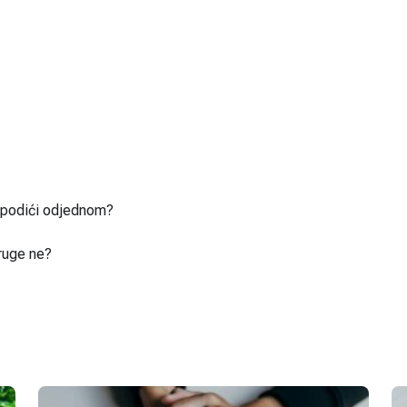
u podići odjednom?
ruge ne?