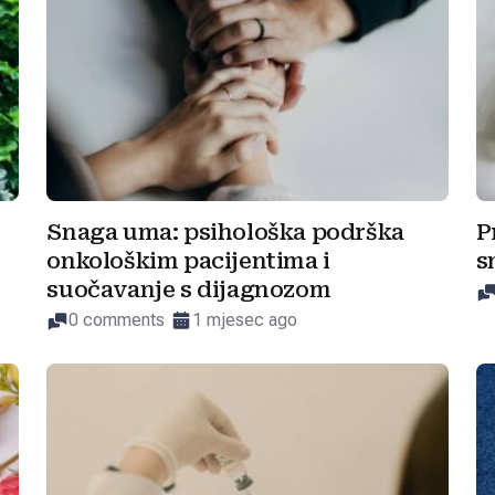
Snaga uma: psihološka podrška
P
onkološkim pacijentima i
s
suočavanje s dijagnozom
0 comments
1 mjesec ago