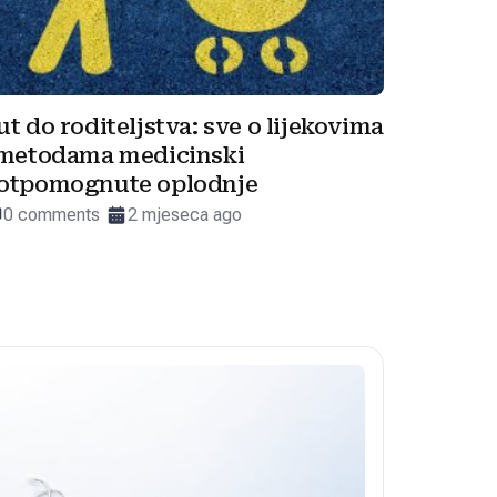
ut do roditeljstva: sve o lijekovima
 metodama medicinski
otpomognute oplodnje
0 comments
2 mjeseca ago