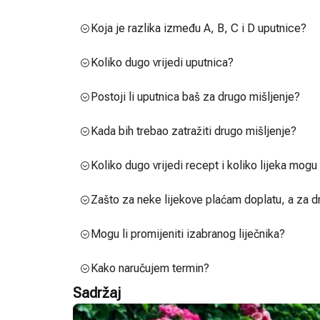
Koja je razlika između A, B, C i D uputnice?
Koliko dugo vrijedi uputnica?
Postoji li uputnica baš za drugo mišljenje?
Kada bih trebao zatražiti drugo mišljenje?
Koliko dugo vrijedi recept i koliko lijeka mog
Zašto za neke lijekove plaćam doplatu, a za d
Mogu li promijeniti izabranog liječnika?
Kako naručujem termin?
Sadržaj