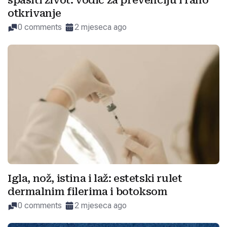
spasiti život: vodič za prevenciju i rano
otkrivanje
0 comments
2 mjeseca ago
Igla, nož, istina i laž: estetski rulet
dermalnim filerima i botoksom
0 comments
2 mjeseca ago