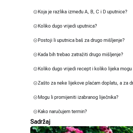
Koja je razlika između A, B, C i D uputnice?
Koliko dugo vrijedi uputnica?
Postoji li uputnica baš za drugo mišljenje?
Kada bih trebao zatražiti drugo mišljenje?
Koliko dugo vrijedi recept i koliko lijeka mog
Zašto za neke lijekove plaćam doplatu, a za d
Mogu li promijeniti izabranog liječnika?
Kako naručujem termin?
Sadržaj