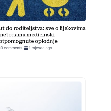
ut do roditeljstva: sve o lijekovima
 metodama medicinski
otpomognute oplodnje
0 comments
1 mjesec ago