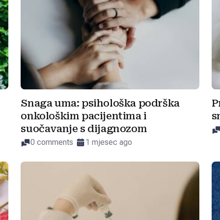
Snaga uma: psihološka podrška
P
onkološkim pacijentima i
s
suočavanje s dijagnozom
0 comments
1 mjesec ago