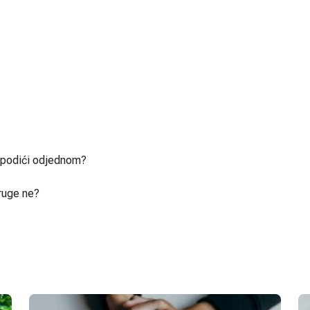
u podići odjednom?
ruge ne?