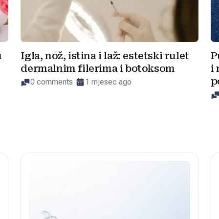
u
Igla, nož, istina i laž: estetski rulet
P
dermalnim filerima i botoksom
i
p
0 comments
1 mjesec ago