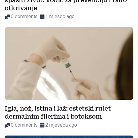
spasiti život: vodič za prevenciju i rano
otkrivanje
0 comments
1 mjesec ago
Igla, nož, istina i laž: estetski rulet
dermalnim filerima i botoksom
0 comments
2 mjeseca ago