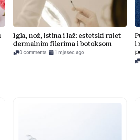
u
Igla, nož, istina i laž: estetski rulet
P
dermalnim filerima i botoksom
i
p
0 comments
1 mjesec ago