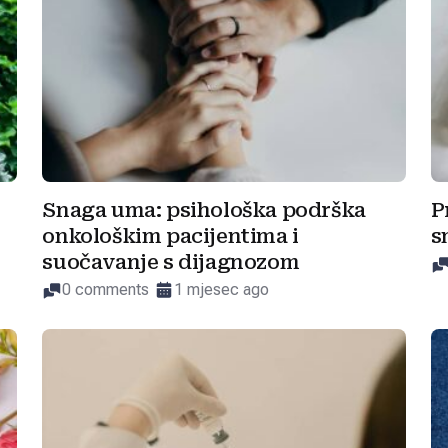
Snaga uma: psihološka podrška
P
onkološkim pacijentima i
s
suočavanje s dijagnozom
0 comments
1 mjesec ago