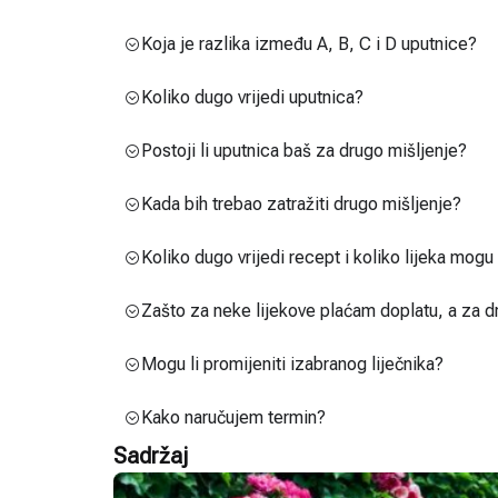
Koja je razlika između A, B, C i D uputnice?
Koliko dugo vrijedi uputnica?
Postoji li uputnica baš za drugo mišljenje?
Kada bih trebao zatražiti drugo mišljenje?
Koliko dugo vrijedi recept i koliko lijeka mog
Zašto za neke lijekove plaćam doplatu, a za d
Mogu li promijeniti izabranog liječnika?
Kako naručujem termin?
Sadržaj