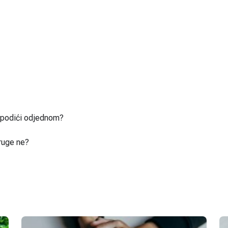
u podići odjednom?
ruge ne?