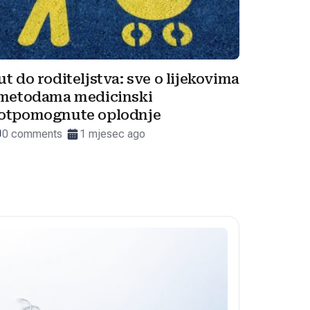
ut do roditeljstva: sve o lijekovima
 metodama medicinski
otpomognute oplodnje
0 comments
1 mjesec ago